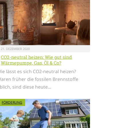
21. DEZEMBER 2020
CO2-neutral heizen: Wie gut sind
Wärmepumpe, Gas, Öl & Co?
ie lässt es sich CO2-neutral heizen?
aren früher die fossilen Brennstoffe
blich, sind diese heute…
FÖRDERUNG