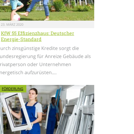
23. MÄRZ 2020
KfW 55 Effizienzhaus: Deutscher
Energie-Standard
urch zinsgünstige Kredite sorgt die
undesregierung für Anreize Gebäude als
rivatperson oder Unternehmen
nergetisch aufzurüsten.…
FÖRDERUNG