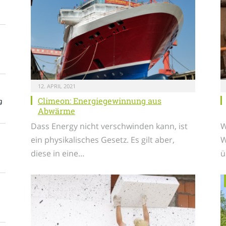
12. APRIL 2021
Climeon: Energiegewinnung aus
g
Abwärme
Dass Energy nicht verschwinden kann, ist
W
ein physikalisches Gesetz. Es gilt aber,
W
diese in eine…
ü