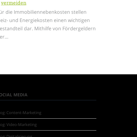
vermeiden
ür die Immobiliennebenkosten stellen
eiz- und Energiekosten einen wichtigen
estandteil dar. Mithilfe von Fördergeldern
er…
OCIAL MEDIA
log: Content-Marketing
log: Video-Marketing
log: Digitalisierung