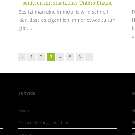
sanieren mit staatlicher Unterstützung
Besitzt man eine Immobilie wird schnell
F
klar, dass es eigentlich immer etwas zu tun
H
gibt.…
B
d
Vorgänger
Nachfolger
1
2
3
4
5
6
SERVICE
S
Media
B
Pressemitteilung einreichen
B
Lexikon
B