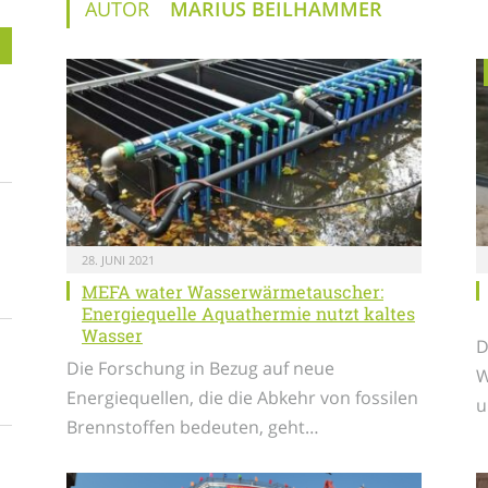
AUTOR
MARIUS BEILHAMMER
28. JUNI 2021
MEFA water Wasserwärmetauscher:
Energiequelle Aquathermie nutzt kaltes
Wasser
D
Die Forschung in Bezug auf neue
W
Energiequellen, die die Abkehr von fossilen
u
Brennstoffen bedeuten, geht…