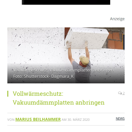
Vollwärmeschutz: Vakuumdämmplatten anbringen
Foto: Shutterstock- Dagmara_K
Vollwärmeschutz:
2
Vakuumdämmplatten anbringen
NEWS
MARIUS BEILHAMMER
VON
AM
30. MÄRZ 2020