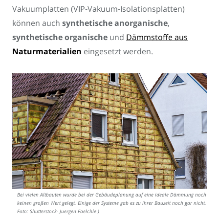
Vakuumplatten (VIP-Vakuum-Isolationsplatten)
können auch
synthetische
anorganische
,
synthetische
organische
und
Dämmstoffe aus
Naturmaterialien
eingesetzt werden.
Bei vielen Altbauten wurde bei der Gebäudeplanung auf eine ideale Dämmung noch
keinen großen Wert gelegt. Einige der Systeme gab es zu ihrer Bauzeit noch gar nicht. (
Foto: Shutterstock- Juergen Faelchle )