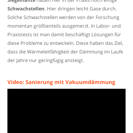
Siegelnähte
haben hier in der Praxis noch einige
Schwachstellen
. Hier dringen leicht Gase durch.
Solche Schwachstellen werden von der Forschung
momentan größtenteils ausgemerzt. In Labor- und
Praxistests ist man damit beschäftigt Lösungen für
diese Probleme zu entwickeln. Diese haben das Ziel,
dass die Wärmeleitfähigkeit der Dämmung im Laufe
der Jahre nur geringfügig ansteigt.
Video: Sanierung mit Vakuumdämmung