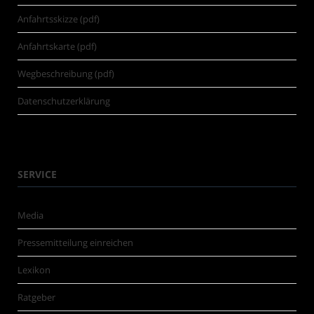
Anfahrtsskizze (pdf)
Anfahrtskarte (pdf)
Wegbeschreibung (pdf)
Datenschutzerklärung
SERVICE
Media
Pressemitteilung einreichen
Lexikon
Ratgeber