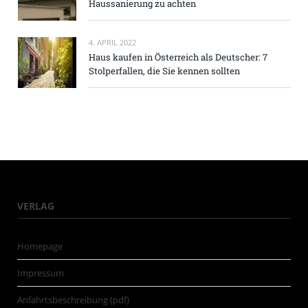
Haussanierung zu achten
4. APRIL 2022
Haus kaufen in Österreich als Deutscher: 7
Stolperfallen, die Sie kennen sollten
VERLAG
Homepage
Impressum
Anfahrtsbeschreibung (pdf)