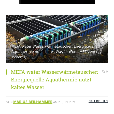
MEFA water Wasserwärmetauscher: Energiequelle
Aquathermie nutzt kaltes Wasser (Foto: MEFA energy
systems)
MEFA water Wasserwärmetauscher:
0
Energiequelle Aquathermie nutzt
kaltes Wasser
NACHRICHTEN
MARIUS BEILHAMMER
VON
AM
28. JUNI 2021