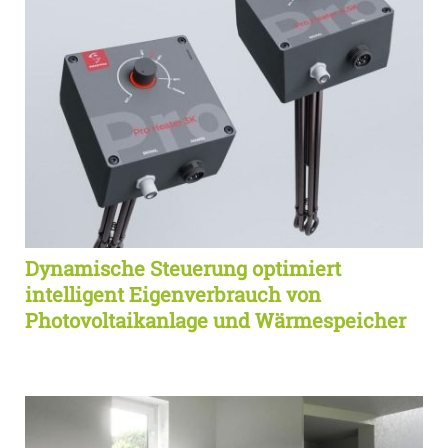
Dynamische Steuerung optimiert
intelligent Eigenverbrauch von
Photovoltaikanlage und Wärmespeicher