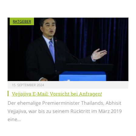
RATGEBER
15. SEPTEMBER 2024
Vejjajiva E-Mail: Vorsicht bei Anfragen!
Der ehemalige Premierminister Thailands, Abhisit
Vejjajiva, war bis zu seinem Rücktritt im März 2019
eine…