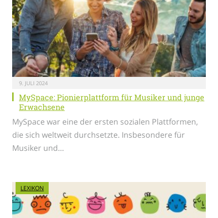
9. JULI 2024
MySpace: Pionierplattform für Musiker und junge
Erwachsene
MySpace war eine der ersten sozialen Plattformen,
die sich weltweit durchsetzte. Insbesondere für
Musiker und…
LEXIKON