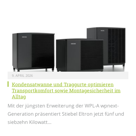
9. APRIL 2026
Kondensatwanne und Traggurte optimieren
Transportkomfort sowie Montagesicherheit im
Alltag
Mit der jüngsten Erweiterung der WPL-A wpnext-
Generation präsentiert Stiebel Eltron jetzt fünf und
siebzehn Kilowatt…