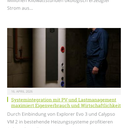
Millionen Kilowattstunden ökologisch erzeugter
Strom aus…
16. APRIL 2026
Systemintegration mit PV und Lastmanagement
maximiert Eigenverbrauch und Wirtschaftlichkeit
Durch Einbindung von Explorer Evo 3 und Calypso
VM 2 in bestehende Heizungssysteme profitieren