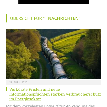
ÜBERSICHT FÜR "
NACHRICHTEN
"
21. APRIL 2026
Verkürzte Fristen und neue
Informationspflichten stärken Verbraucherschutz
im Energiesektor
Mit dem vorgelegten Entwurf zur Anwendung des