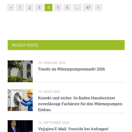
Vorgänger
Nachfolger
1
2
3
4
5
6
…
47
RECENT POSTS
23. FEBRUAR 2026
Trends im Wärmepumpenmarkt 2026
10. MÄRZ 2025
Korrekt und sicher: So finden Hausbesitzer
zuverlässige Fachleute für den Wärmepumpen-
Einbau
15. SEPTEMBER 2024
Vejjajiva E-Mail: Vorsicht bei Anfragen!