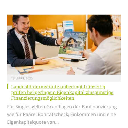
13. APRIL 2026
Landesförderinstitute unbedingt frühzeitig
prüfen bei geringem Eigenkapital zinsgünstige
Finanzierungsmöglichkeiten
Für Singles gelten Grund­lagen der Bau­finanzierung
wie für Paare: Bonitätscheck, Einkommen und eine
Eigenkapitalquote von…