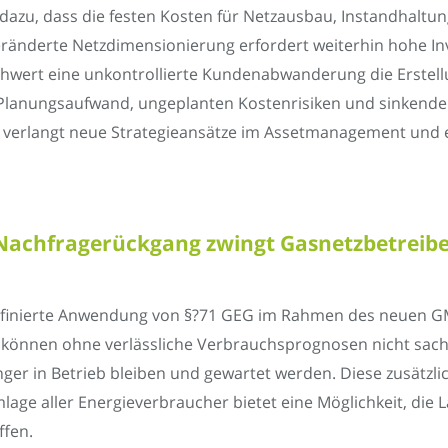
zu, dass die festen Kosten für Netzausbau, Instandhaltung
änderte Netzdimensionierung erfordert weiterhin hohe Inv
wert eine unkontrollierte Kundenabwanderung die Erstellu
lanungsaufwand, ungeplanten Kostenrisiken und sinkender
tion verlangt neue Strategieansätze im Assetmanagement u
 Nachfragerückgang zwingt Gasnetzbetreibe
definierte Anwendung von §?71 GEG im Rahmen des neuen GM
e können ohne verlässliche Verbrauchsprognosen nicht sach
nger in Betrieb bleiben und gewartet werden. Diese zusät
lage aller Energieverbraucher bietet eine Möglichkeit, die 
ffen.