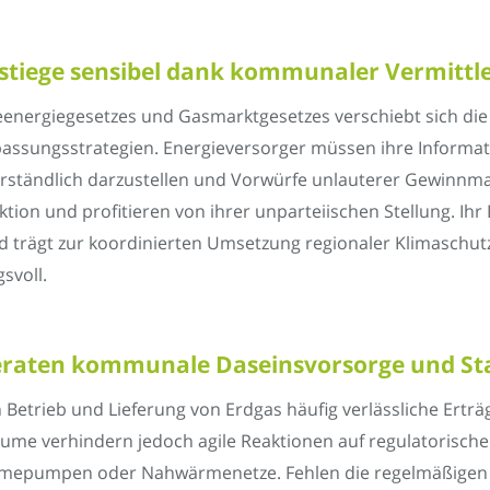
stiege sensibel dank kommunaler Vermittl
eenergiegesetzes und Gasmarktgesetzes verschiebt sich d
ssungsstrategien. Energieversorger müssen ihre Informati
rständlich darzustellen und Vorwürfe unlauterer Gewin
on und profitieren von ihrer unparteiischen Stellung. Ihr B
 trägt zur koordinierten Umsetzung regionaler Klimaschutzz
svoll.
aten kommunale Daseinsvorsorge und Sta
etrieb und Lieferung von Erdgas häufig verlässliche Erträ
äume verhindern jedoch agile Reaktionen auf regulatorisc
mepumpen oder Nahwärmenetze. Fehlen die regelmäßigen G