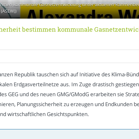
stimmen kommunale Gasnetzentwicklung unter aktuellen Rahmenbed
 (ASEW))
icherheit bestimmen kommunale Gasnetzentwick
zen Republik tauschen sich auf Initiative des Klima-Bünd
alen Erdgasverteilnetze aus. Im Zuge drastisch gestiege
 des GEG und des neuen GMG/GModG erarbeiten sie Strategi
nimieren, Planungssicherheit zu erzeugen und Endkunden 
und wirtschaftlichen Gesichtspunkten.