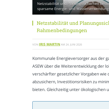
Netzstabilität und Planungssicherheit be
sparsame Energie- und Wasserverwendung
Netzstabilität und Planungss
Rahmenbedingungen
IRIS MARTIN
VON
AM
24. JUNI 2026
Kommunale Energieversorger aus der gan
ASEW über die Weiterentwicklung der lok
verschärfter gesetzlicher Vorgaben wie
abzusichern, Investitionsrisiken zu mi
bieten. Gleichzeitig unter ökologischen 