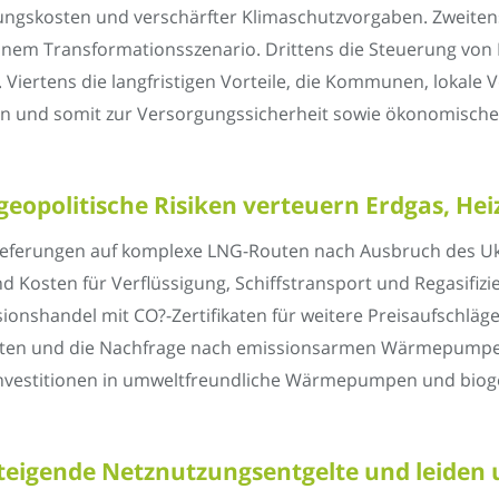
ungskosten und verschärfter Klimaschutzvorgaben. Zweite
einem Transformationsszenario. Drittens die Steuerung von 
Viertens die langfristigen Vorteile, die Kommunen, lokale
 und somit zur Versorgungssicherheit sowie ökonomischen 
eopolitische Risiken verteuern Erdgas, He
ieferungen auf komplexe LNG-Routen nach Ausbruch des Uk
d Kosten für Verflüssigung, Schiffstransport und Regasifizi
ssionshandel mit CO?-Zertifikaten für weitere Preisaufschläg
asten und die Nachfrage nach emissionsarmen Wärmepump
ck Investitionen in umweltfreundliche Wärmepumpen und bio
teigende Netznutzungsentgelte und leiden 