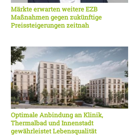
Märkte erwarten weitere EZB
Maßnahmen gegen zukünftige
Preissteigerungen zeitnah
Optimale Anbindung an Klinik,
Thermalbad und Innenstadt
gewährleistet Lebensqualität