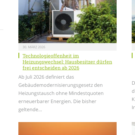
30. MÄRZ 2026
Technologieoffenheit im
Heizungswechsel: Hausbesitzer dürfen
frei entscheiden ab 2026
Ab Juli 2026 definiert das
D
Gebäudemodernisierungsgesetz den
d
Heizungstausch ohne Mindestquoten
K
erneuerbarer Energien. Die bisher
I
geltende…