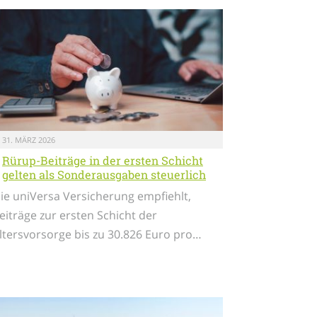
31. MÄRZ 2026
Rürup-Beiträge in der ersten Schicht
gelten als Sonderausgaben steuerlich
ie uniVersa Versicherung empfiehlt,
eiträge zur ersten Schicht der
ltersvorsorge bis zu 30.826 Euro pro…