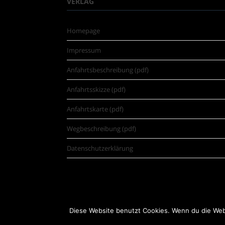
VERLAG
Homepage
Impressum
Anfahrtsbeschreibung (pdf)
Anfahrtsskizze (pdf)
Anfahrtskarte (pdf)
Wegbeschreibung (pdf)
Datenschutzerklärung
Diese Website benutzt Cookies. Wenn du die Webs
©
Schwarzer.de Software + Internet GmbH