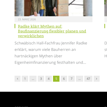
23. MÄRZ 2026
Radke klärt Mythen auf:
Baufinanzierung flexibler planen und
verwirklichen
Schwäbisch Hall-Fachfrau Jennifer Radke
D
erklärt, warum viele Bauherren an
s
hartnäckigen Mythen über
H
Eigenheimfinanzierung festhalten und…
Vorgänger
Nachfol
1
…
3
4
5
6
7
…
47