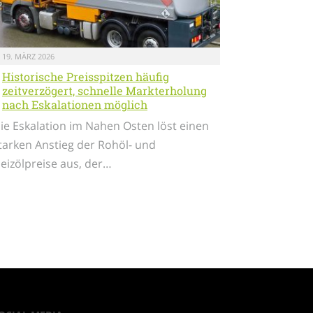
19. MÄRZ 2026
Historische Preisspitzen häufig
zeitverzögert, schnelle Markterholung
nach Eskalationen möglich
ie Eskalation im Nahen Osten löst einen
tarken Anstieg der Rohöl- und
eizölpreise aus, der…
ger