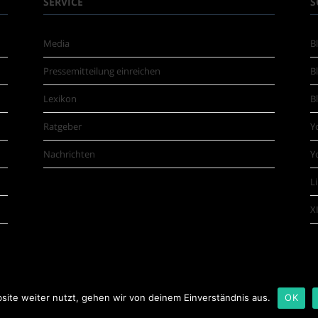
SERVICE
S
Media
B
Pressemitteilung einreichen
B
Lexikon
B
Ratgeber
Y
Nachrichten
Y
L
X
ite weiter nutzt, gehen wir von deinem Einverständnis aus.
OK