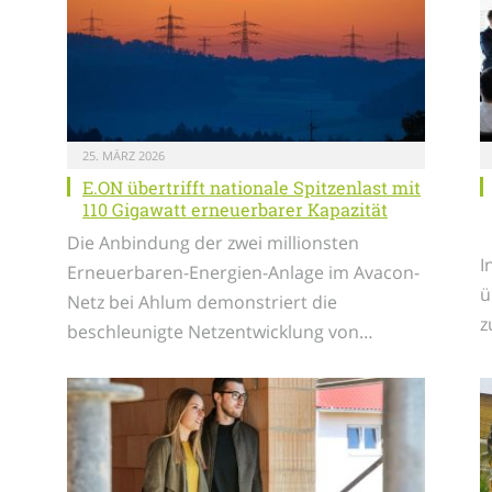
25. MÄRZ 2026
E.ON übertrifft nationale Spitzenlast mit
110 Gigawatt erneuerbarer Kapazität
Die Anbindung der zwei millionsten
I
Erneuerbaren-Energien-Anlage im Avacon-
ü
Netz bei Ahlum demonstriert die
z
beschleunigte Netzentwicklung von…