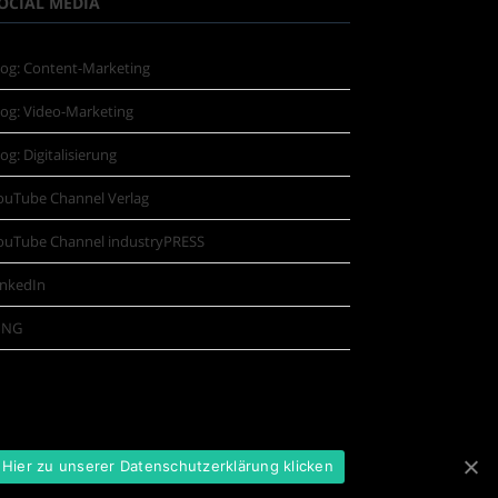
OCIAL MEDIA
log: Content-Marketing
log: Video-Marketing
log: Digitalisierung
ouTube Channel Verlag
ouTube Channel industryPRESS
inkedIn
ING
Hier zu unserer Datenschutzerklärung klicken