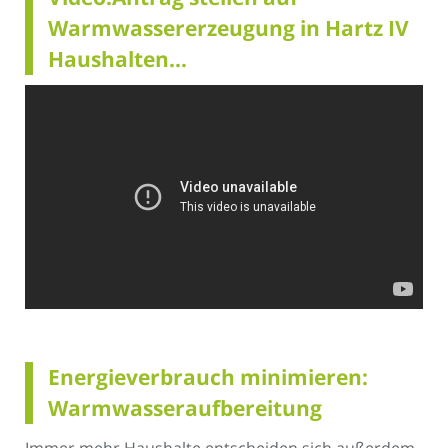
Warmwassererzeugung in Hartz IV
Haushalten…
Energieverbrauch minimieren:
Warmwasseraufbereitung