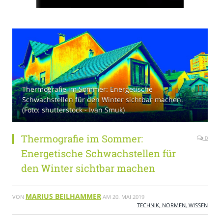
Thermografie im Sommer: Energetische
Schwachstellen für den Winter sichtbar machen.
(Foto: shutterstock - Ivan Smuk)
Thermografie im Sommer:
0
Energetische Schwachstellen für
den Winter sichtbar machen
MARIUS BEILHAMMER
VON
AM
20. MAI 2019
TECHNIK, NORMEN, WISSEN