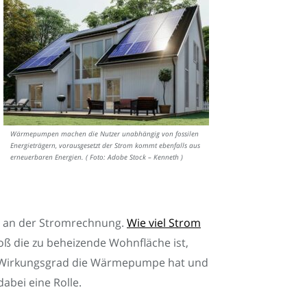
Wärmepumpen machen die Nutzer unabhängig von fossilen
Energieträgern, vorausgesetzt der Strom kommt ebenfalls aus
erneuerbaren Energien. ( Foto: Adobe Stock – Kenneth )
t an der Stromrechnung.
Wie viel Strom
roß die zu beheizende Wohnfläche ist,
 Wirkungsgrad die Wärmepumpe hat und
abei eine Rolle.