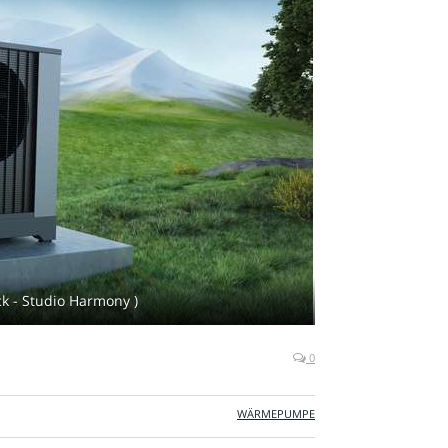
k - Studio Harmony )
0
WÄRMEPUMPE