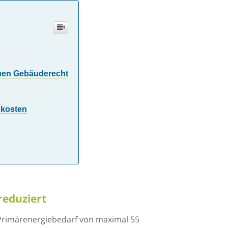
euen Gebäuderecht
skosten
reduziert
Primärenergiebedarf von maximal 55