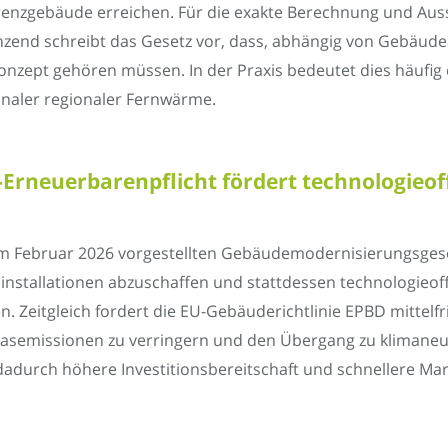
nzgebäude erreichen. Für die exakte Berechnung und Aus
zend schreibt das Gesetz vor, dass, abhängig von Gebäudear
zept gehören müssen. In der Praxis bedeutet dies häufig d
ler regionaler Fernwärme.
-Erneuerbarenpflicht fördert technologieo
im Februar 2026 vorgestellten Gebäudemodernisierungsgese
nstallationen abzuschaffen und stattdessen technologieoffe
n. Zeitgleich fordert die EU-Gebäuderichtlinie EPBD mittelf
semissionen zu verringern und den Übergang zu klimaneut
dadurch höhere Investitionsbereitschaft und schnellere Ma