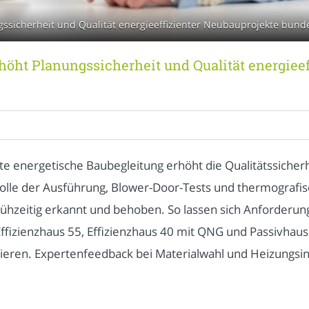
icherheit und Qualität energieeffizienter Neubauprojekte bundeswe
öht Planungssicherheit und Qualität energieef
e energetische Baubegleitung erhöht die Qualitätssicherh
rolle der Ausführung, Blower-Door-Tests und thermografi
ühzeitig erkannt und behoben. So lassen sich Anforder
izienzhaus 55, Effizienzhaus 40 mit QNG und Passivhauss
isieren. Expertenfeedback bei Materialwahl und Heizungsin