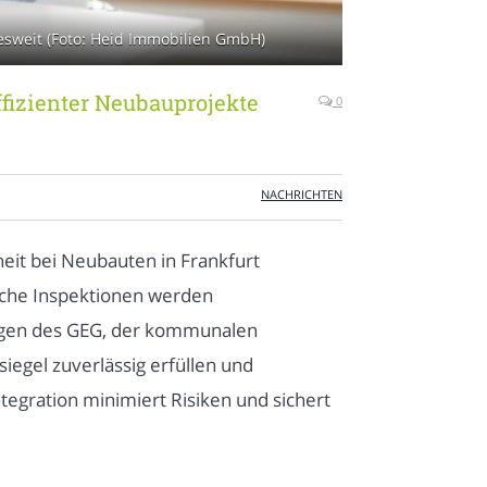
it (Foto: Heid Im­mo­bi­li­en­ GmbH)
fizienter Neubauprojekte
0
NACHRICHTEN
eit bei Neubauten in Frankfurt
sche Inspektionen werden
ungen des GEG, der kommunalen
iegel zuverlässig erfüllen und
tegration minimiert Risiken und sichert