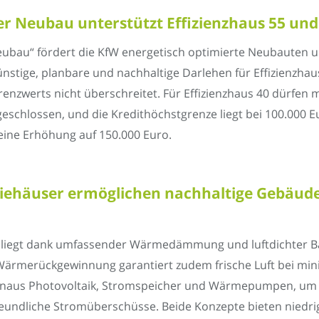
 Neubau unterstützt Effizienzhaus 55 un
bau“ fördert die KfW energetisch optimierte Neubauten un
günstige, planbare und nachhaltige Darlehen für Effizienzhau
enzwerts nicht überschreitet. Für Effizienzhaus 40 dürfen
eschlossen, und die Kredithöchstgrenze liegt bei 100.000 Eu
ine Erhöhung auf 150.000 Euro.
giehäuser ermöglichen nachhaltige Gebäud
liegt dank umfassender Wärmedämmung und luftdichter Bau
 Wärmerückgewinnung garantiert zudem frische Luft bei mi
inaus Photovoltaik, Stromspeicher und Wärmepumpen, um m
reundliche Stromüberschüsse. Beide Konzepte bieten nied