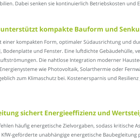
bilien. Dabei senken sie kontinuierlich Betriebskosten und 
g unterstützt kompakte Bauform und Senku
mit einer kompakten Form, optimaler Südausrichtung und
, Bodenplatte und Fenster. Eine luftdichte Gebäudehülle, ve
Luftströmungen. Die nahtlose Integration moderner Haust
r Energienysteme wie Photovoltaik, Solarthermie oder Fern
geblich zum Klimaschutz bei. Kostenersparnis und Resili
tung sichert Energieeffizienz und Wertstei
ehlen häufig energetische Zielvorgaben, sodass kritische As
KfW-geförderte unabhängige energetische Baubegleitung pr