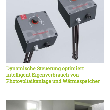
Dynamische Steuerung optimiert
intelligent Eigenverbrauch von
Photovoltaikanlage und Wärmespeicher