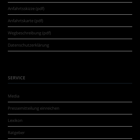
Anfahrtsskizze (pdf)
Anfahrtskarte (pdf)
Wegbeschreibung (pdf)
Datenschutzerklärung
SERVICE
Media
Pressemitteilung einreichen
Lexikon
Ratgeber