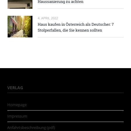
Haussanierung zu achten
4. APRIL 2022
Haus kaufen in Österreich als Deutscher: 7
Stolperfallen, die Sie kennen sollten
VERLAG
Homepage
Impressum
Anfahrtsbeschreibung (pdf)