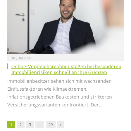
10. JUNI 2026
Online-Vergleichsrechner stoßen bei besonderen
Immobilienrisiken schnell an ihre Grenzen
Immobilienbesitzer sehen sich mit wachsenden
Einflussfaktoren wie Klimaextremen,
inflationsgetriebenen Baukosten und strikteren
Versicherungsvarianten konfrontiert. Der…
Nachfolger
1
2
3
…
29