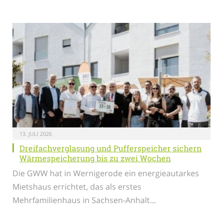
13. JULI 2026
Dreifachverglasung und Pufferspeicher sichern
Wärmespeicherung bis zu zwei Wochen
Die GWW hat in Wernigerode ein energieautarkes
Mietshaus errichtet, das als erstes
Mehrfamilienhaus in Sachsen-Anhalt…