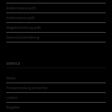
Anfahrtsskizze (pdf)
Anfahrtskarte (pdf)
Wegbeschreibung (pdf)
Datenschutzerklärung
SERVICE
Media
Pressemitteilung einreichen
Lexikon
Ratgeber