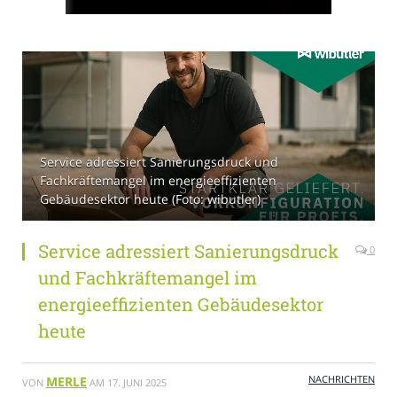
Service adressiert Sanierungsdruck und
Fachkräftemangel im energieeffizienten
Gebäudesektor heute (Foto: wibutler)
Service adressiert Sanierungsdruck
0
und Fachkräftemangel im
energieeffizienten Gebäudesektor
heute
NACHRICHTEN
MERLE
VON
AM
17. JUNI 2025