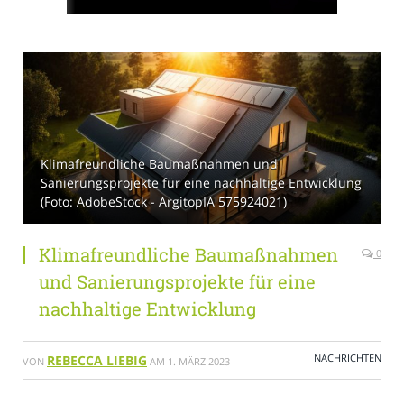
Klimafreundliche Baumaßnahmen und
Sanierungsprojekte für eine nachhaltige Entwicklung
(Foto: AdobeStock - ArgitopIA 575924021)
Klimafreundliche Baumaßnahmen
0
und Sanierungsprojekte für eine
nachhaltige Entwicklung
NACHRICHTEN
REBECCA LIEBIG
VON
AM
1. MÄRZ 2023