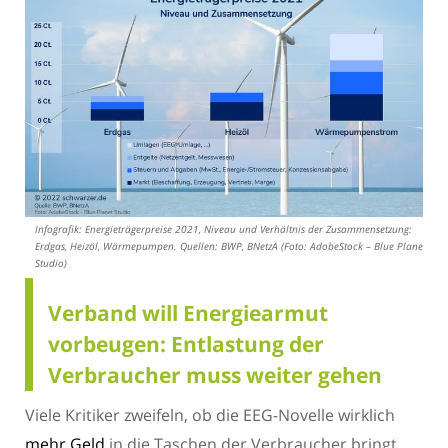
Infografik: Energieträgerpreise 2021, Niveau und Verhältnis der Zusammensetzung:
Erdgas, Heizöl, Wärmepumpen. Quellen: BWP, BNetzA (Foto: AdobeStock – Blue Planet
Studio)
Verband will Energiearmut
vorbeugen: Entlastung der
Verbraucher muss weiter gehen
Viele Kritiker zweifeln, ob die EEG-Novelle wirklich
mehr Geld
in die Taschen der Verbraucher bringt.