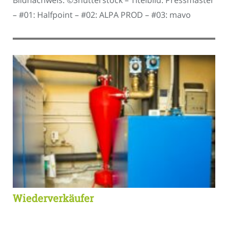
Bildnachweis: ©Shutterstock – Titelbild: Pressmaster
– #01: Halfpoint – #02: ALPA PROD – #03: mavo
Wiederverkäufer