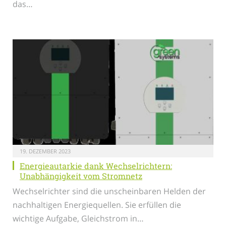
das…
19. DEZEMBER 2023
Energieautarkie dank Wechselrichtern:
Unabhängigkeit vom Stromnetz
Wechselrichter sind die unscheinbaren Helden der
nachhaltigen Energiequellen. Sie erfüllen die
wichtige Aufgabe, Gleichstrom in…