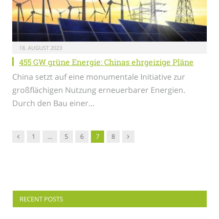
18. AUGUST 2023
455 GW grüne Energie: Chinas ehrgeizige Pläne
China setzt auf eine monumentale Initiative zur
großflächigen Nutzung erneuerbarer Energien.
Durch den Bau einer…
Vorgänger
Nachfolger
1
…
5
6
7
8
RECENT POSTS