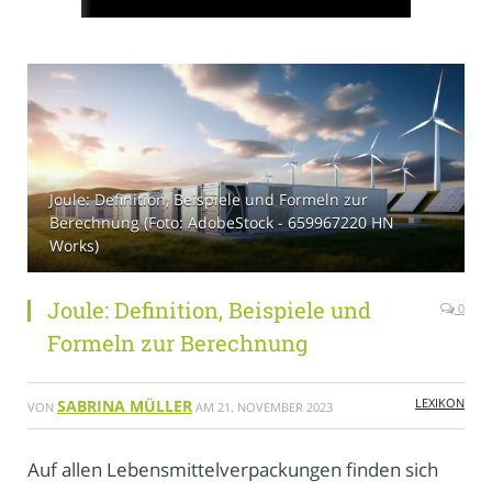
Joule: Definition, Beispiele und Formeln zur
Berechnung (Foto: AdobeStock - 659967220 HN
Works)
Joule: Definition, Beispiele und
0
Formeln zur Berechnung
LEXIKON
SABRINA MÜLLER
VON
AM
21. NOVEMBER 2023
Auf allen Lebensmittelverpackungen finden sich