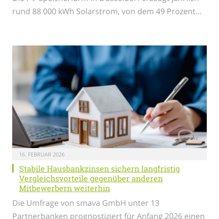
rund 88 000 kWh Solarstrom, von dem 49 Prozent…
16. FEBRUAR 2026
Stabile Hausbankzinsen sichern langfristig
Vergleichsvorteile gegenüber anderen
Mitbewerbern weiterhin
Die Umfrage von smava GmbH unter 13
Partnerbanken prognostiziert für Anfang 2026 einen