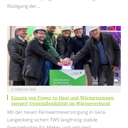
Rückgang der…
3. FEBRUAR 2026
Einsatz von Power-to-Heat und Wärmepumpen
steigert Systemflexibilität im Wärmeverbund
Mit der neuen Fernwärmeversorgung in Gera-
Langenberg sichert TWS langfristig stabile
Energiekosten für Mieter und reduziert…