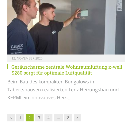
12. NOVEMBER 2025
Geräuscharme zentrale Wohnraumlüftung x-well
S280 sorgt für optimale Luftqualität
Beim Bau des kompakten Bungalows in
Tabertshausen realisierten Lenz Heizungsbau und
KERMI ein innovatives Heiz-…
Vorgänger
Nachfolger
1
2
3
4
…
8