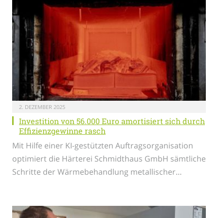
2. DEZEMBER 2025
Investition von 56.000 Euro amortisiert sich durch
Effizienzgewinne rasch
Mit Hilfe einer KI-gestützten Auftragsorganisation
optimiert die Härterei Schmidthaus GmbH sämtliche
Schritte der Wärmebehandlung metallischer…