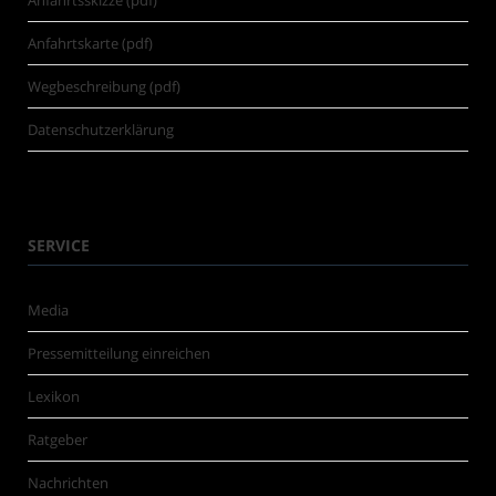
Anfahrtsskizze (pdf)
Anfahrtskarte (pdf)
Wegbeschreibung (pdf)
Datenschutzerklärung
SERVICE
Media
Pressemitteilung einreichen
Lexikon
Ratgeber
Nachrichten