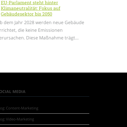
EU-Parlament steht hinter
Klimaneutralität: Fokus auf
Gebäudesektor bis 2050
b dem Jahr 2028 werden neue Gebäude
rrichtet, die keine Emissionen
erursachen. Diese Maßnahme trägt…
OCIAL MEDIA
log: Content-Marketing
log: Video-Marketing