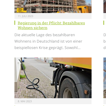
11. JULI 2023
Regierung in der Pflicht: Bezahlbares
Wohnen sichern
Die aktuelle Lage des bezahlbaren
D
Wohnens in Deutschland ist von einer
b
beispiellosen Krise geprägt. Sowohl…
d
8. MAI 2023