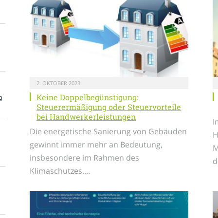
2. OKTOBER 2023
Keine Doppelbegünstigung:
g
Steuerermäßigung oder Steuervorteile
bei Handwerkerleistungen
I
Die energetische Sanierung von Gebäuden
H
gewinnt immer mehr an Bedeutung,
M
insbesondere im Rahmen des
d
Klimaschutzes.…