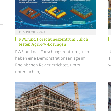
11. SEPTEMBER 2023
RWE und Forschungszentrum Jülich
testen Agri-PV-Lösungen
RWE und das Forschungszentrum Jülich
U
haben eine Demonstrationsanlage im
T
Rheinischen Revier errichtet, um zu
w
untersuchen,…