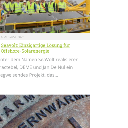
4. AUGUST 2023
Seavolt: Einzigartige Lösung für
Offshore-Solarenergie
nter dem Namen SeaVolt realisieren
ractebel, DEME und Jan De Nul ein
egweisendes Projekt, das…