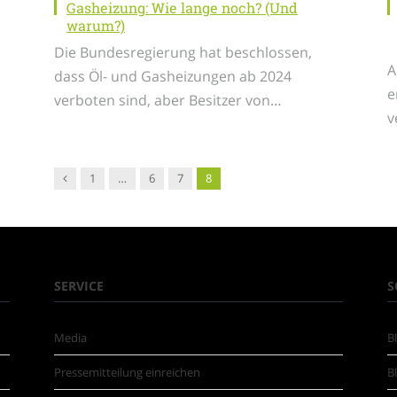
Gasheizung: Wie lange noch? (Und
warum?)
Die Bundesregierung hat beschlossen,
A
dass Öl- und Gasheizungen ab 2024
e
verboten sind, aber Besitzer von…
v
Vorgänger
1
…
6
7
8
SERVICE
S
Media
B
Pressemitteilung einreichen
B