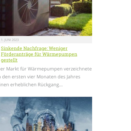
1. JUNI 2023
Sinkende Nachfrage: Weniger
Förderanträge für Wärmepumpen
gestellt
er Markt für Wärmepumpen verzeichnete
n den ersten vier Monaten des Jahres
inen erheblichen Rückgang…