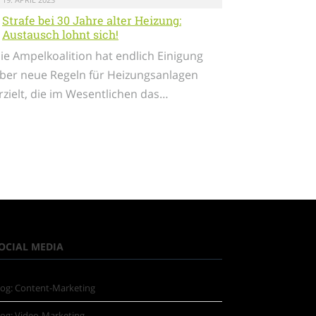
Strafe bei 30 Jahre alter Heizung:
Austausch lohnt sich!
ie Ampelkoalition hat endlich Einigung
ber neue Regeln für Heizungsanlagen
rzielt, die im Wesentlichen das…
OCIAL MEDIA
log: Content-Marketing
log: Video-Marketing