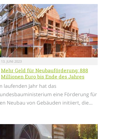
13. JUNI 2023
Mehr Geld für Neubauförderung: 888
Millionen Euro bis Ende des Jahres
m laufenden Jahr hat das
undesbauministerium eine Förderung für
en Neubau von Gebäuden initiiert, die…