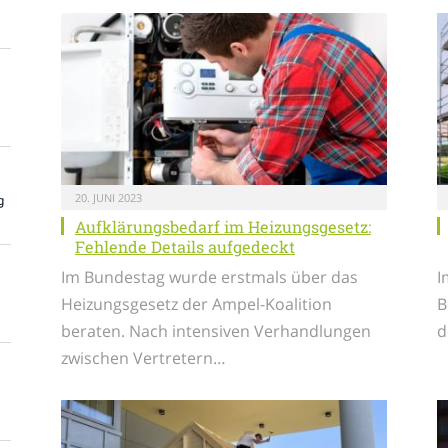
20. JUNI 2023
g
Aufklärungsbedarf im Heizungsgesetz:
Fehlende Details aufgedeckt
Im Bundestag wurde erstmals über das
I
Heizungsgesetz der Ampel-Koalition
B
beraten. Nach intensiven Verhandlungen
d
zwischen Vertretern…