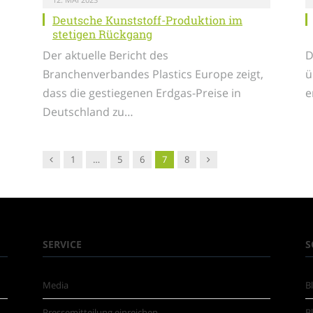
Deutsche Kunststoff-Produktion im
stetigen Rückgang
Der aktuelle Bericht des
D
Branchenverbandes Plastics Europe zeigt,
ü
dass die gestiegenen Erdgas-Preise in
e
Deutschland zu…
Vorgänger
Nachfolger
1
…
5
6
7
8
SERVICE
S
Media
B
Pressemitteilung einreichen
B