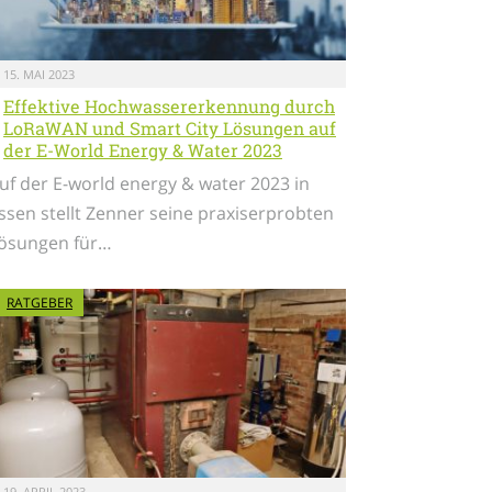
15. MAI 2023
Effektive Hochwassererkennung durch
LoRaWAN und Smart City Lösungen auf
der E-World Energy & Water 2023
uf der E-world energy & water 2023 in
ssen stellt Zenner seine praxiserprobten
ösungen für…
RATGEBER
19. APRIL 2023