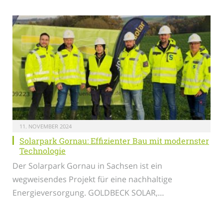
11. NOVEMBER 2024
Solarpark Gornau: Effizienter Bau mit modernster
Technologie
Der Solarpark Gornau in Sachsen ist ein
wegweisendes Projekt für eine nachhaltige
Energieversorgung. GOLDBECK SOLAR,…