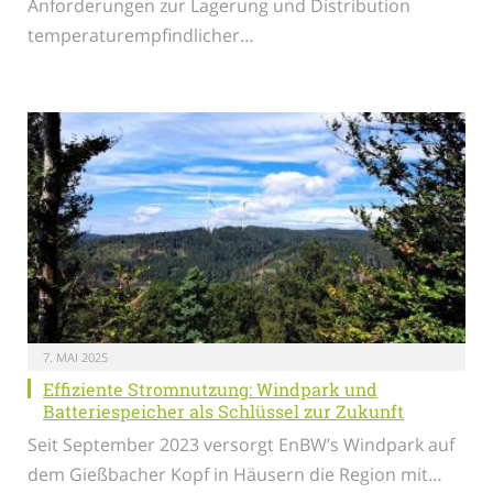
Anforderungen zur Lagerung und Distribution
temperaturempfindlicher…
7. MAI 2025
Effiziente Stromnutzung: Windpark und
Batteriespeicher als Schlüssel zur Zukunft
Seit September 2023 versorgt EnBW’s Windpark auf
dem Gießbacher Kopf in Häusern die Region mit…