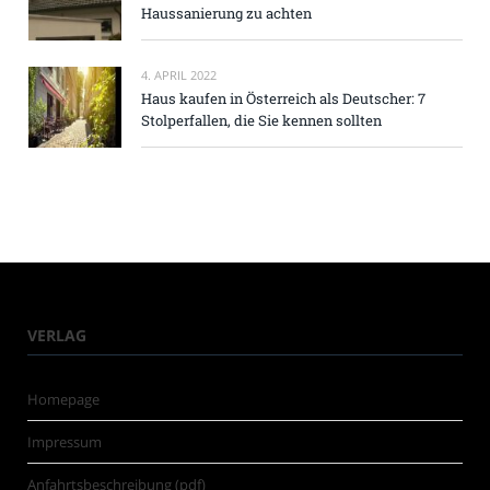
Haussanierung zu achten
4. APRIL 2022
Haus kaufen in Österreich als Deutscher: 7
Stolperfallen, die Sie kennen sollten
VERLAG
Homepage
Impressum
Anfahrtsbeschreibung (pdf)