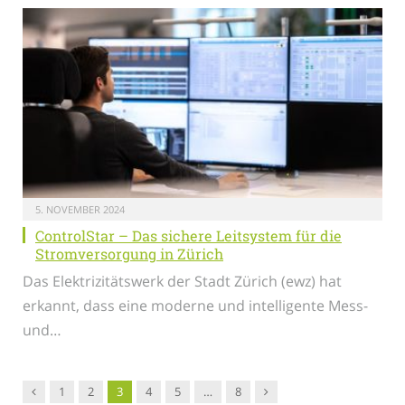
5. NOVEMBER 2024
ControlStar – Das sichere Leitsystem für die
Stromversorgung in Zürich
Das Elektrizitätswerk der Stadt Zürich (ewz) hat
erkannt, dass eine moderne und intelligente Mess-
und…
Vorgänger
Nachfolger
1
2
3
4
5
…
8