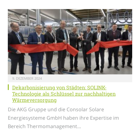
9. DEZEMBER 2024
Dekarbonisierung von Städten: SOLINK-
Technologie als Schlüssel zur nachhaltigen
Wärmeversorgung
Die AKG Gruppe und die Consolar Solare
Energiesysteme GmbH haben ihre Expertise im
Bereich Thermomanagement…