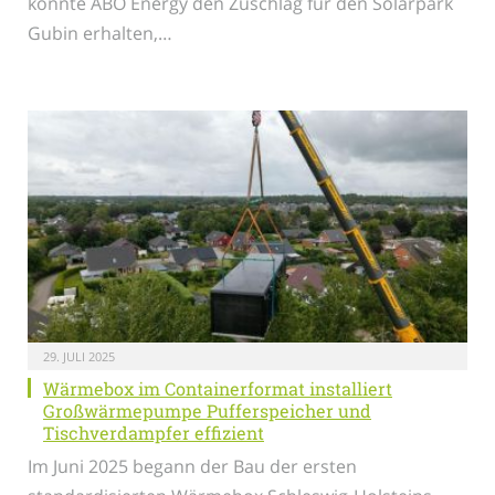
konnte ABO Energy den Zuschlag für den Solarpark
Gubin erhalten,…
29. JULI 2025
Wärmebox im Containerformat installiert
Großwärmepumpe Pufferspeicher und
Tischverdampfer effizient
Im Juni 2025 begann der Bau der ersten