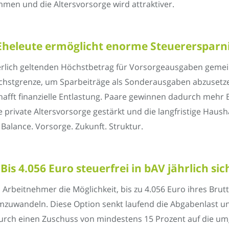
mmen und die Altersvorsorge wird attraktiver.
Eheleute ermöglicht enorme Steuerersparni
rlich geltenden Höchstbetrag für Vorsorgeausgaben gemein
öchstgrenze, um Sparbeiträge als Sonderausgaben abzusetz
afft finanzielle Entlastung. Paare gewinnen dadurch mehr B
e private Altersvorsorge gestärkt und die langfristige Hausha
. Balance. Vorsorge. Zukunft. Struktur.
s 4.056 Euro steuerfrei in bAV jährlich sic
 Arbeitnehmer die Möglichkeit, bis zu 4.056 Euro ihres Brut
zuwandeln. Diese Option senkt laufend die Abgabenlast und
durch einen Zuschuss von mindestens 15 Prozent auf die um