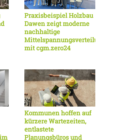
g
Praxisbeispiel Holzbau
ad
Dawen zeigt moderne
nachhaltige
Mittelspannungsverteilung
mit cgm.zero24
Kommunen hoffen auf
kürzere Wartezeiten,
entlastete
 im
Planungsbüros und