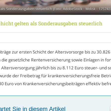
n als Sonderausgaben steuerlich (Foto: AdobeStock - Mdisk - 175743
chicht gelten als Sonderausgaben steuerlich
iträge zur ersten Schicht der Altersvorsorge bis zu 30.82
n die gesetzliche Rentenversicherung sowie Einlagen in f
n Altersversorgung jährlich bis zu 8.112 Euro steuer- und
wurde der Freibetrag für krankenversicherungsfreie Betr
30 Euro von Krankenversicherungsbeiträgen effektiv befre
rtet Sie in diesem Artikel