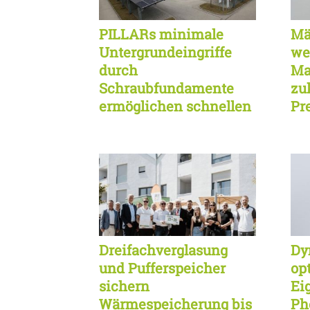
PILLARs minimale
Mä
Untergrundeingriffe
we
durch
Ma
Schraubfundamente
zu
ermöglichen schnellen
Pr
effizienten
ze
Solarcarport-Aufbau
Dreifachverglasung
Dy
und Pufferspeicher
opt
sichern
Ei
Wärmespeicherung bis
Ph