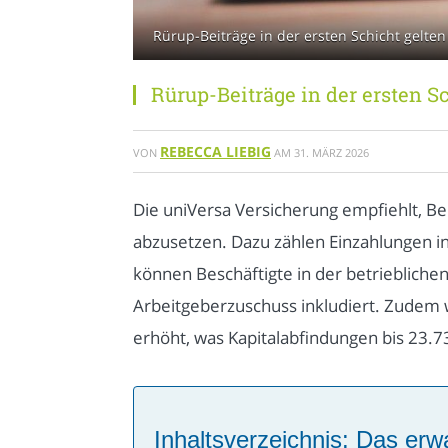
Rürup-Beiträge in der ersten Schicht gelte
Rürup-Beiträge in der ersten S
REBECCA LIEBIG
VON
AM
31. MÄRZ 2026
Die uniVersa Versicherung empfiehlt, Be
abzusetzen. Dazu zählen Einzahlungen i
können Beschäftigte in der betriebliche
Arbeitgeberzuschuss inkludiert. Zudem 
erhöht, was Kapitalabfindungen bis 23.7
Inhaltsverzeichnis: Das erwa