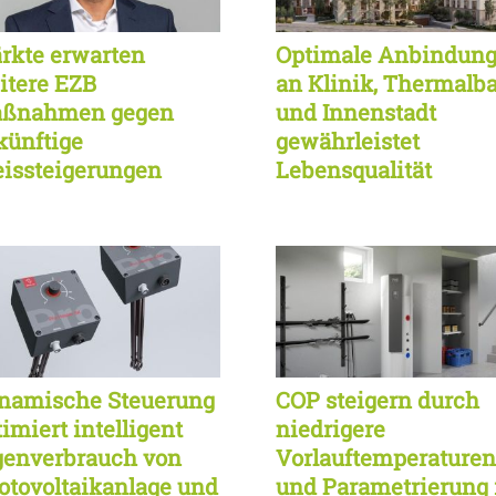
rkte erwarten
Optimale Anbindun
itere EZB
an Klinik, Thermalb
ßnahmen gegen
und Innenstadt
künftige
gewährleistet
eissteigerungen
Lebensqualität
itnah
namische Steuerung
COP steigern durch
imiert intelligent
niedrigere
genverbrauch von
Vorlauftemperaturen
otovoltaikanlage und
und Parametrierung