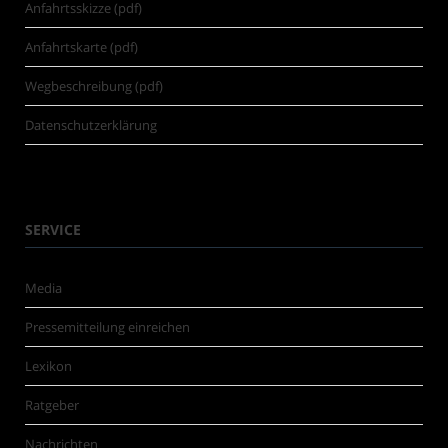
Anfahrtsskizze (pdf)
Anfahrtskarte (pdf)
Wegbeschreibung (pdf)
Datenschutzerklärung
SERVICE
Media
Pressemitteilung einreichen
Lexikon
Ratgeber
Nachrichten