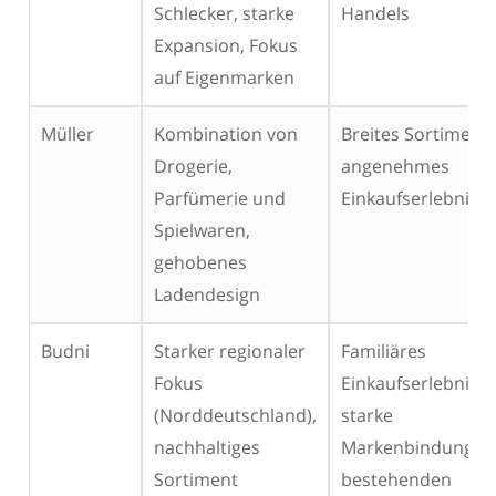
Schlecker, starke
Handels
Expansion, Fokus
auf Eigenmarken
Müller
Kombination von
Breites Sortiment,
Drogerie,
angenehmes
Parfümerie und
Einkaufserlebnis
Spielwaren,
gehobenes
Ladendesign
Budni
Starker regionaler
Familiäres
Fokus
Einkaufserlebnis,
(Norddeutschland),
starke
nachhaltiges
Markenbindung in
Sortiment
bestehenden