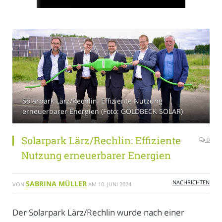
Solarpark Lärz/Rechlin: Effiziente Nutzung
erneuerbarer Energien (Foto: GOLDBECK SOLAR)
Solarpark Lärz/Rechlin: Effiziente
0
Nutzung erneuerbarer Energien
NACHRICHTEN
SABRINA MÜLLER
VON
AM
10. JUNI 2024
Der Solarpark Lärz/Rechlin wurde nach einer