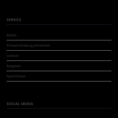
SERVICE
Media
Pressemitteilung einreichen
Lexikon
Ratgeber
Nachrichten
SOCIAL MEDIA