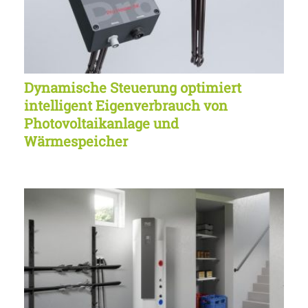
Dynamische Steuerung optimiert
intelligent Eigenverbrauch von
Photovoltaikanlage und
Wärmespeicher