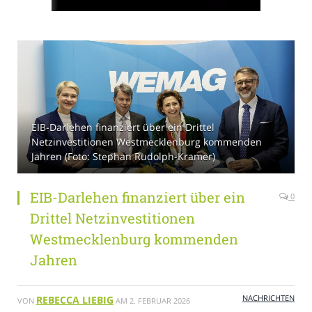
EIB-Darlehen finanziert über ein Drittel
Netzinvestitionen Westmecklenburg kommenden
Jahren (Foto: Stephan Rudolph-Kramer)
EIB-Darlehen finanziert über ein
0
Drittel Netzinvestitionen
Westmecklenburg kommenden
Jahren
NACHRICHTEN
REBECCA LIEBIG
VON
AM
2. FEBRUAR 2026