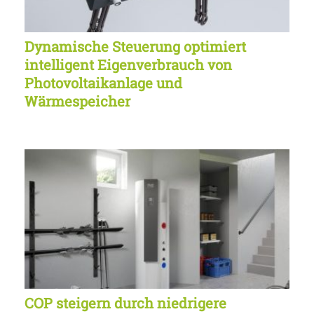
Dynamische Steuerung optimiert
intelligent Eigenverbrauch von
Photovoltaikanlage und
Wärmespeicher
COP steigern durch niedrigere