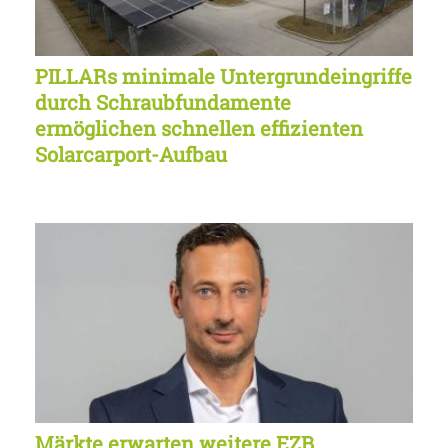
PILLARs minimale Untergrundeingriffe
durch Schraubfundamente
ermöglichen schnellen effizienten
Solarcarport-Aufbau
Märkte erwarten weitere EZB