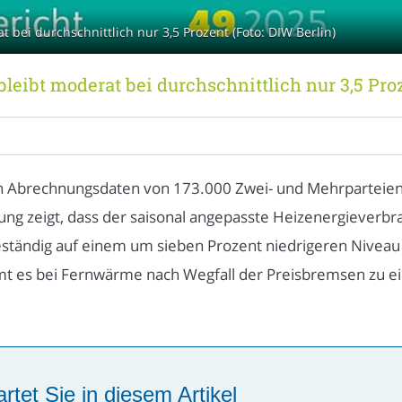
bei durchschnittlich nur 3,5 Prozent (Foto: DIW Berlin)
eibt moderat bei durchschnittlich nur 3,5 Pro
n Abrechnungsdaten von 173.000 Zwei- und Mehrparteien
hung zeigt, dass der saisonal angepasste Heizenergieverbr
tändig auf einem um sieben Prozent niedrigeren Niveau a
t es bei Fernwärme nach Wegfall der Preisbremsen zu ein
rtet Sie in diesem Artikel