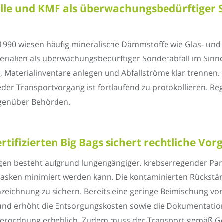
lle und KMF als überwachungsbedürftiger 
1990 wiesen häufig mineralische Dämmstoffe wie Glas- und 
terialien als überwachungsbedürftiger Sonderabfall im Sin
aterialinventare anlegen und Abfallströme klar trennen. Al
eder Transportvorgang ist fortlaufend zu protokollieren.
egenüber Behörden.
tifizierten Big Bags sichert rechtliche Vo
en besteht aufgrund lungengängiger, krebserregender Parti
sken minimiert werden kann. Die kontaminierten Rückständ
eichnung zu sichern. Bereits eine geringe Beimischung von
m und erhöht die Entsorgungskosten sowie die Dokumentati
sverordnung erheblich. Zudem muss der Transport gemäß G