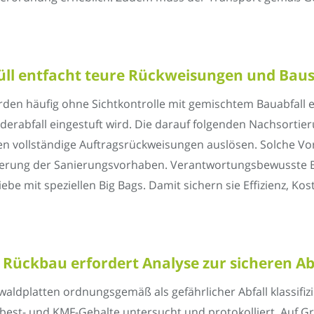
l entfacht teure Rückweisungen und Baust
den häufig ohne Sichtkontrolle mit gemischtem Bauabfall e
nderabfall eingestuft wird. Die darauf folgenden Nachsorti
 vollständige Auftragsrückweisungen auslösen. Solche V
teuerung der Sanierungsvorhaben. Verantwortungsbewusst
ebe mit speziellen Big Bags. Damit sichern sie Effizienz, 
ückbau erfordert Analyse zur sicheren Ab
ldplatten ordnungsgemäß als gefährlicher Abfall klassifizi
best- und KMF-Gehalte untersucht und protokolliert. Auf Gr