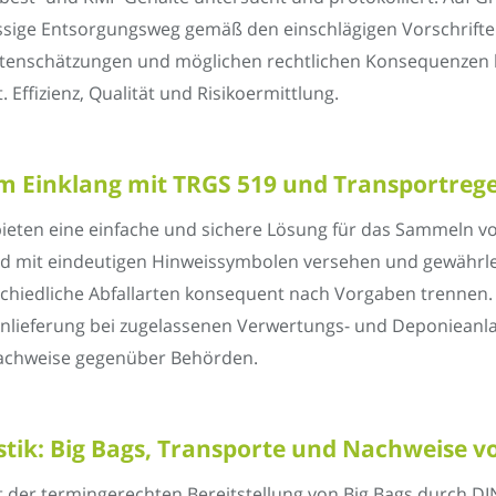
ässige Entsorgungsweg gemäß den einschlägigen Vorschrifte
tenschätzungen und möglichen rechtlichen Konsequenzen 
 Effizienz, Qualität und Risikoermittlung.
im Einklang mit TRGS 519 und Transportreg
ieten eine einfache und sichere Lösung für das Sammeln von
ind mit eindeutigen Hinweissymbolen versehen und gewährl
rschiedliche Abfallarten konsequent nach Vorgaben trennen. 
lieferung bei zugelassenen Verwertungs- und Deponieanlage
 Nachweise gegenüber Behörden.
istik: Big Bags, Transporte und Nachweise 
it der termingerechten Bereitstellung von Big Bags durch DIN