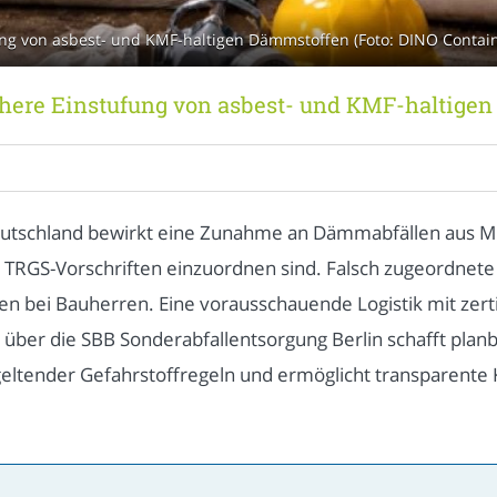
fung von asbest- und KMF-haltigen Dämmstoffen (Foto: DINO Contai
ichere Einstufung von asbest- und KMF-haltige
utschland bewirkt eine Zunahme an Dämmabfällen aus Mi
er TRGS-Vorschriften einzuordnen sind. Falsch zugeordnet
n bei Bauherren. Eine vorausschauende Logistik mit zerti
 über die SBB Sonderabfallentsorgung Berlin schafft pla
eltender Gefahrstoffregeln und ermöglicht transparente K