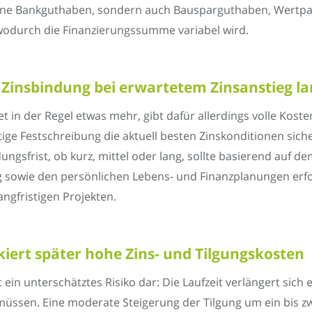
dene Bankguthaben, sondern auch Bausparguthaben, Wertpa
wodurch die Finanzierungssumme variabel wird.
 Zinsbindung bei erwartetem Zinsanstieg lan
t in der Regel etwas mehr, gibt dafür allerdings volle Kost
tige Festschreibung die aktuell besten Zinskonditionen si
ngsfrist, ob kurz, mittel oder lang, sollte basierend auf de
 sowie den persönlichen Lebens- und Finanzplanungen erfo
angfristigen Projekten.
skiert später hohe Zins- und Tilgungskosten
lt ein unterschätztes Risiko dar: Die Laufzeit verlängert sic
 müssen. Eine moderate Steigerung der Tilgung um ein bis 