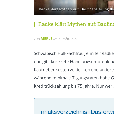
Radke klärt Mythen auf: Baufinanzierung fl
Radke klärt Mythen auf: Baufin
MERLE
VON
AM
23. MÄRZ 2026
Schwäbisch Hall-Fachfrau Jennifer Radk
und gibt konkrete Handlungsempfehlunge
Kaufnebenkosten zu decken und andere Ve
während minimale Tilgungsraten hohe Ges
Kreditrückzahlung bis 75 Jahre. Nur wer
Inhaltsverzeichnis: Das erwa