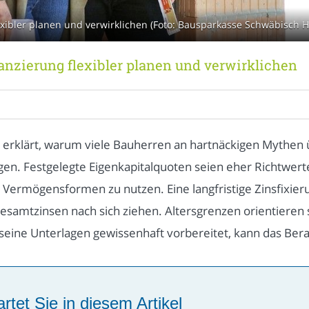
exibler planen und verwirklichen (Foto: Bausparkasse Schwäbisch Ha
anzierung flexibler planen und verwirklichen
e erklärt, warum viele Bauherren an hartnäckigen Mythen 
n. Festgelegte Eigenkapitalquoten seien eher Richtwert
rmögensformen zu nutzen. Eine langfristige Zinsfixierun
amtzinsen nach sich ziehen. Altersgrenzen orientieren s
 seine Unterlagen gewissenhaft vorbereitet, kann das Be
rtet Sie in diesem Artikel