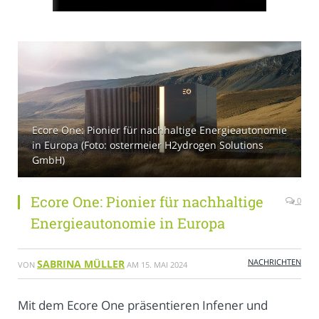
Ecore One: Pionier für nachhaltige Energieautonomie
in Europa (Foto: ostermeier H2ydrogen Solutions
GmbH)
Ecore One: Pionier für nachhaltige
0
Energieautonomie in Europa
NACHRICHTEN
SABRINA MÜLLER
VON
AM
15. MAI 2024
Mit dem Ecore One präsentieren Infener und