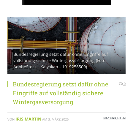
Bundesregierung setzt dafür ohne Eingriffe auf
vollständig sichere Wintergasversorgung (Foto:
AdobeStock - Kalyakan - 1919256509)
Bundesregierung setzt dafür ohne
0
Eingriffe auf vollständig sichere
Wintergasversorgung
NACHRICHTEN
IRIS MARTIN
VON
AM
3. MÄRZ 2026