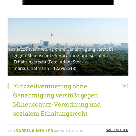
Kurzzeitvermietung ohne Genehmigung verstößt
gegen Milieuschutz-Verordnung und sozialem
Erhaltungsrecht (Foto: AdobeStock -
marcus_hofmann - 122998518)
Kurzzeitvermietung ohne
0
Genehmigung verstößt gegen
Milieuschutz-Verordnung und
sozialem Erhaltungsrecht
NACHRICHTEN
SABRINA MÜLLER
VON
AM
26. MÄRZ 2026