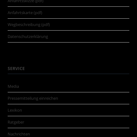
Anfahrtsskizze (pdf)
Anfahrtskarte (pdf)
Wegbeschreibung (pdf)
Datenschutzerklärung
SERVICE
Media
Pressemitteilung einreichen
Lexikon
Ratgeber
Nachrichten