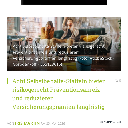
Acht Selbstbehalte-Staffeln bieten risikogerecht
Präventionsanreiz und reduzieren
Versicherungsprämien langfristig (Foto: AdobeStock -
Gorodenkoff - 555123615)
Acht Selbstbehalte-Staffeln bieten
0
risikogerecht Präventionsanreiz
und reduzieren
Versicherungsprämien langfristig
NACHRICHTEN
IRIS MARTIN
VON
AM
25. MAI 2026